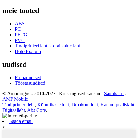
meie tooted
ABS
PC
PETG
PVC
Tindiprinteri leht ja digitaalne leht
Holo foolium
uudised
Firmauudised
Tööstusuudised
© Autoriõigus - 2010-2023 : Kõik õigused kaitstud.
Saidikaart
-
AMP Mobile
Tindiprinteri leht
,
Kõhulihaste leht
,
Draakoni leht
,
Kaetud pealiskiht
,
Digitaalleht
,
Abs Core
,
Saada email
x