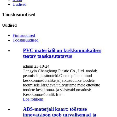
Uudised
Tööstusuudised
Uudised
Firmauudised
Tööstusuudised
PVC materjalil on keskkonnakaitses
teatav taaskasutatavus
admin 23-10-24
Jiangyin Changhong Plastic Co., Ltd. toodab
peamiselt plasttooteid.Oleme pühendunud
keskkonnasõbralike ja jätkusuutlike toodete
tootmisele.Järgnevalt tutvustame meie ettevõtte
toodete keskkonna- ja säästvaid omadusi:
Keskkonnasõbralik frie...
Loe rohkem
ABS-materjali kaart: tööstuse
innovatsioon toob turvalisemad ja