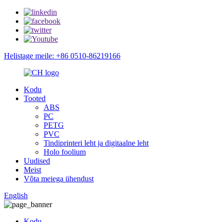
Helistage meile: +86 0510-86219166
Kodu
Tooted
ABS
PC
PETG
PVC
Tindiprinteri leht ja digitaalne leht
Holo foolium
Uudised
Meist
Võta meiega ühendust
English
Kodu