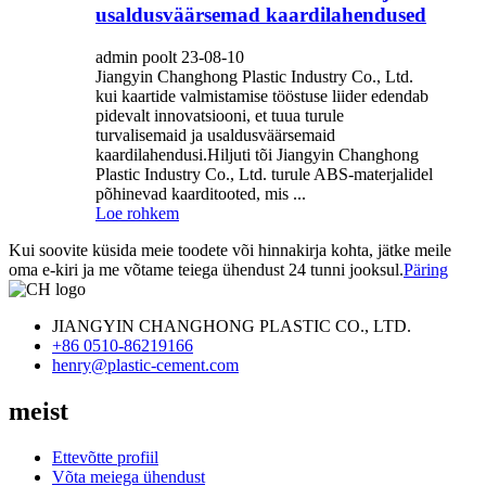
usaldusväärsemad kaardilahendused
admin poolt 23-08-10
Jiangyin Changhong Plastic Industry Co., Ltd.
kui kaartide valmistamise tööstuse liider edendab
pidevalt innovatsiooni, et tuua turule
turvalisemaid ja usaldusväärsemaid
kaardilahendusi.Hiljuti tõi Jiangyin Changhong
Plastic Industry Co., Ltd. turule ABS-materjalidel
põhinevad kaarditooted, mis ...
Loe rohkem
Kui soovite küsida meie toodete või hinnakirja kohta, jätke meile
oma e-kiri ja me võtame teiega ühendust 24 tunni jooksul.
Päring
JIANGYIN CHANGHONG PLASTIC CO., LTD.
+86 0510-86219166
henry@plastic-cement.com
meist
Ettevõtte profiil
Võta meiega ühendust