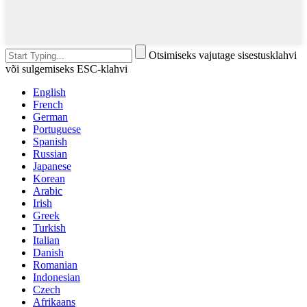
Otsimiseks vajutage sisestusklahvi
või sulgemiseks ESC-klahvi
English
French
German
Portuguese
Spanish
Russian
Japanese
Korean
Arabic
Irish
Greek
Turkish
Italian
Danish
Romanian
Indonesian
Czech
Afrikaans